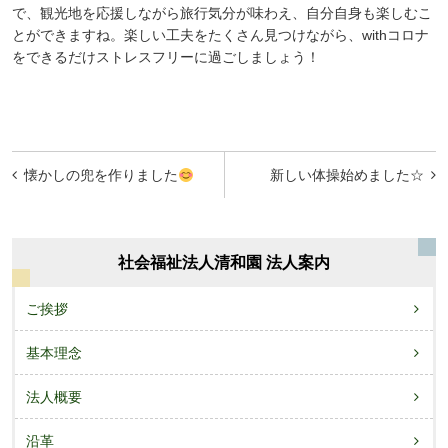
で、観光地を応援しながら旅行気分が味わえ、自分自身も楽しむこ
とができますね。楽しい工夫をたくさん見つけながら、
with
コロナ
をできるだけストレスフリーに過ごしましょう！
投
懐かしの兜を作りました
新しい体操始めました☆
稿
ナ
ビ
社会福祉法人清和園 法人案内
ゲ
ご挨拶
ー
基本理念
シ
ョ
法人概要
ン
沿革