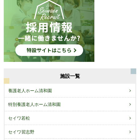
施設一覧
養護老人ホーム清和園
特別養護老人ホーム清和園
セイワ若松
セイワ習志野