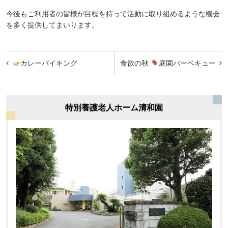
今後もご利用者の皆様が目標を持って活動に取り組めるような機会
を多く提供してまいります。
投
カレーバイキング
食欲の秋
庭園バーベキュー
稿
ナ
ビ
特別養護老人ホーム清和園
ゲ
ー
シ
ョ
ン