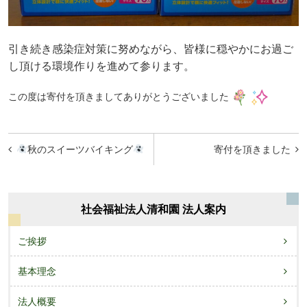
引き続き感染症対策に努めながら、皆様に穏やかにお過ご
し頂ける環境作りを
進めて参ります。
この度は寄付を頂きましてありがとうございました
投
秋のスイーツバイキング
寄付を頂きました
稿
ナ
ビ
社会福祉法人清和園 法人案内
ゲ
ご挨拶
ー
基本理念
シ
ョ
法人概要