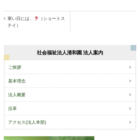
投
寒い日には…
（ショートス
稿
テイ）
ナ
ビ
社会福祉法人清和園 法人案内
ゲ
ー
ご挨拶
シ
基本理念
ョ
法人概要
ン
沿革
アクセス(法人本部)