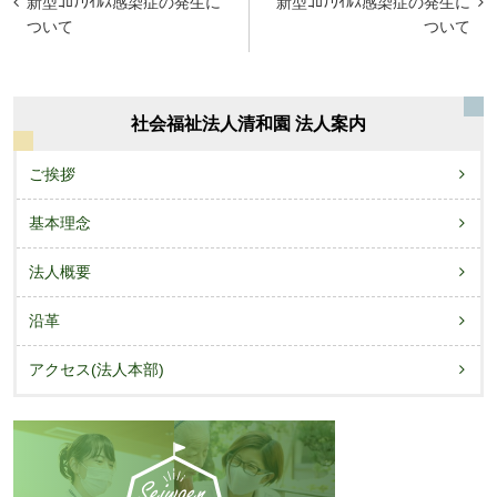
新型ｺﾛﾅｳｲﾙｽ感染症の発生に
新型ｺﾛﾅｳｲﾙｽ感染症の発生に
稿
ついて
ついて
ナ
ビ
社会福祉法人清和園 法人案内
ゲ
ー
ご挨拶
シ
基本理念
ョ
法人概要
ン
沿革
アクセス(法人本部)