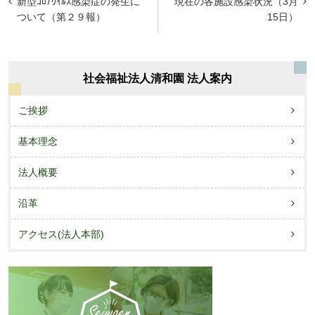
新型ｺﾛﾅｳｲﾙｽ感染症の発生に
現在の各施設感染状況（3月
稿
ついて（第２９報）
15日）
ナ
ビ
社会福祉法人清和園 法人案内
ゲ
ー
ご挨拶
シ
基本理念
ョ
法人概要
ン
沿革
アクセス(法人本部)