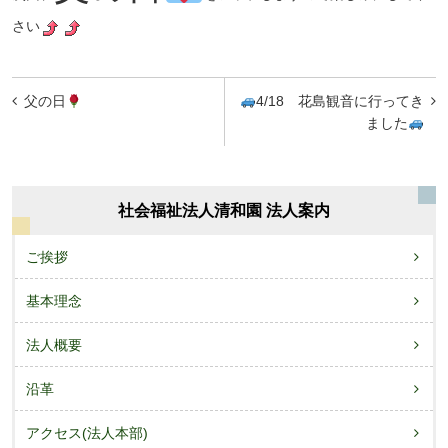
さい
投
父の日
4/18 花島観音に行ってき
稿
ました
ナ
ビ
社会福祉法人清和園 法人案内
ゲ
ー
ご挨拶
シ
基本理念
ョ
法人概要
ン
沿革
アクセス(法人本部)