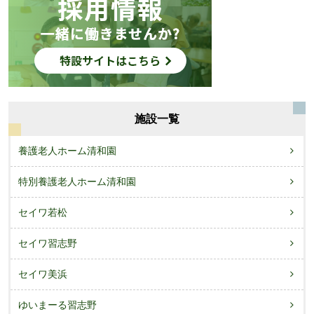
施設一覧
養護老人ホーム清和園
特別養護老人ホーム清和園
セイワ若松
セイワ習志野
セイワ美浜
ゆいまーる習志野