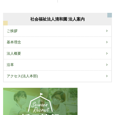
ナ
ビ
社会福祉法人清和園 法人案内
ゲ
ー
ご挨拶
シ
基本理念
ョ
法人概要
ン
沿革
アクセス(法人本部)