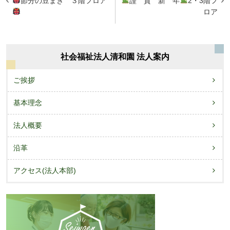
節分の豆まき ３階フロア
謹 賀 新 年
2・3階フ
稿
ロア
ナ
ビ
社会福祉法人清和園 法人案内
ゲ
ー
ご挨拶
シ
基本理念
ョ
法人概要
ン
沿革
アクセス(法人本部)