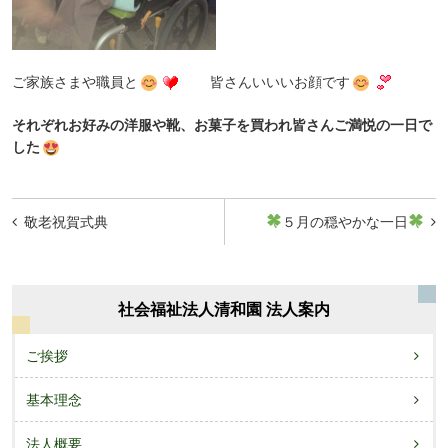
ご家族さまや職員と
皆さんいいいお顔です
それぞれお好みの洋服や靴、お菓子を買われ皆さんご満悦の一日で
した
投
敬老祝賀式典
５月の穏やかな一日
稿
ナ
ビ
社会福祉法人清和園 法人案内
ゲ
ご挨拶
ー
基本理念
シ
ョ
法人概要